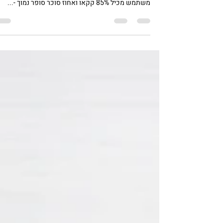
Gil Harari
7 במאי 2022
זמן קריאה 1 דקות
טראפלס אספרסו נימוחים
לטראפלס שלי אני בוחר כבר שנים בשוקולד מריר סופר
איכותי מתוצרת לובקה (LUBECA). השוקולד בו אני
משתמש מכיל 85% קקאו ואחוז סוכר סופר נמוך -...