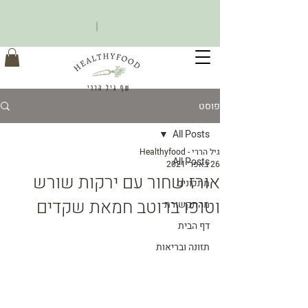
פוסט
All Posts
גיל הררי - Healthyfood
All Posts
26 באפר׳ 2021
אורז שחור עם ירקות שורש
מתכונים
וטופו ברוטב חמאת שקדים
מהתקשורת
דף הבית
תזונה ובריאות